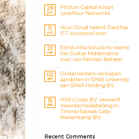
Photon Capital koopt
29
jun
Levelfour Networks
Your.Cloud neemt Danthas
11
jun
ICT succesvol over
ESHA Infra Solutions neemt
01
mei
het Duitse Middendorp
over van Reinten Beheer
Ondernemers verkopen
02
apr
aandelen in SPAR university
aan SPAR Holding B.V.
HSR Groep B.V. verwerft
15
dec
meerderheidsbelang in
Timmerfabriek Gebr.
Mekenkamp B.V.
Recent Comments