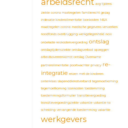
arbeidsrecht
avg tijdens
ziekte
corona maatregelen
familierecht
gezag
indexatie kinderalimentatie
loonkosten
M&A
maatregelen corona
medische gegevens verwerken
noodfonds overbrugging werkgelegenheid
now
ontslag
onbelaste reiskostenvergoeding
ontslagtijdensziekte
ontslagverbod
opzeggen
arbeidsovereenkomst ontslag
Overname
re-
partneralimentatie
poortwachter
privacy
integratie
reizen met de kinderen
sinterklaas
slapenddienstverband
tegemoetkoming
tegemoetkoming loonkosten
toestemming
toestemmingsformulier
transitievergoeding
transitievergoedingziekte
vakantie
vakantie na
scheiding
vervangende toestemming vakantie
werkgevers