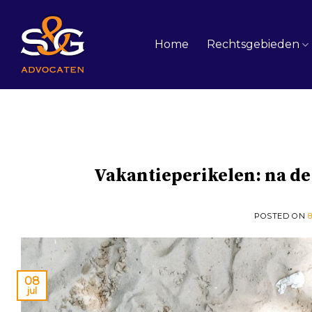
Skip
to
content
Home
Rechtsgebieden
Vakantieperikelen: na de 
POSTED ON
8
08
jul