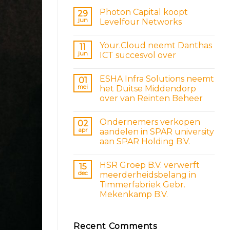
Photon Capital koopt
29
jun
Levelfour Networks
Your.Cloud neemt Danthas
11
jun
ICT succesvol over
ESHA Infra Solutions neemt
01
mei
het Duitse Middendorp
over van Reinten Beheer
Ondernemers verkopen
02
apr
aandelen in SPAR university
aan SPAR Holding B.V.
HSR Groep B.V. verwerft
15
dec
meerderheidsbelang in
Timmerfabriek Gebr.
Mekenkamp B.V.
Recent Comments