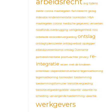
arbeidsrecht
avg tijdens
ziekte
corona maatregelen
familierecht
gezag
indexatie kinderalimentatie
loonkosten
M&A
maatregelen corona
medische gegevens verwerken
noodfonds overbrugging werkgelegenheid
now
ontslag
onbelaste reiskostenvergoeding
ontslagtijdensziekte
ontslagverbod
opzeggen
arbeidsovereenkomst ontslag
Overname
re-
partneralimentatie
poortwachter
privacy
integratie
reizen met de kinderen
sinterklaas
slapenddienstverband
tegemoetkoming
tegemoetkoming loonkosten
toestemming
toestemmingsformulier
transitievergoeding
transitievergoedingziekte
vakantie
vakantie na
scheiding
vervangende toestemming vakantie
werkgevers