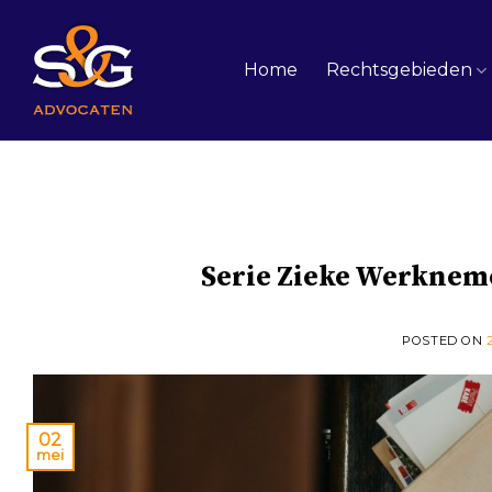
Skip
to
content
Home
Rechtsgebieden
Serie Zieke Werknemer
POSTED ON
02
mei