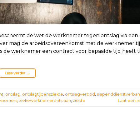
 beschermt de wet de werknemer tegen ontslag via een
ever mag de arbeidsovereenkomst met de werknemer ti
ls de werknemer een contract voor bepaalde tijd heeft t
Lees verder
→
ht
,
ontslag
,
ontslagtijdensziekte
,
ontslagverbod
,
slapenddienstverba
knemers
,
ziekewerknemerontslaan
,
ziekte
Laat een r