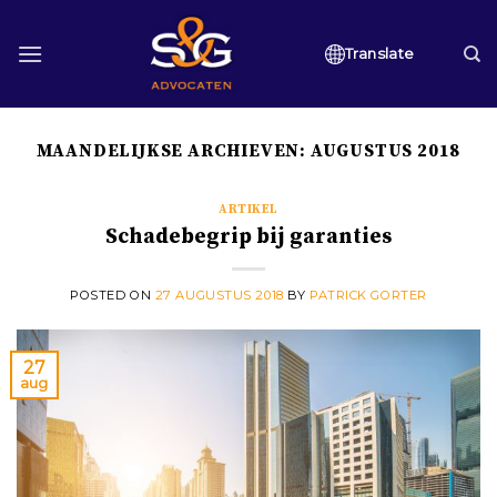
Skip
to
Translate
content
MAANDELIJKSE ARCHIEVEN:
AUGUSTUS 2018
ARTIKEL
Schadebegrip bij garanties
POSTED ON
27 AUGUSTUS 2018
BY
PATRICK GORTER
27
aug