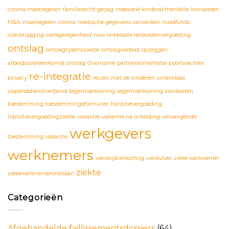
corona maatregelen
familierecht
gezag
indexatie kinderalimentatie
loonkosten
M&A
maatregelen corona
medische gegevens verwerken
noodfonds
overbrugging werkgelegenheid
now
onbelaste reiskostenvergoeding
ontslag
ontslagtijdensziekte
ontslagverbod
opzeggen
arbeidsovereenkomst ontslag
Overname
partneralimentatie
poortwachter
re-integratie
privacy
reizen met de kinderen
sinterklaas
slapenddienstverband
tegemoetkoming
tegemoetkoming loonkosten
toestemming
toestemmingsformulier
transitievergoeding
transitievergoedingziekte
vakantie
vakantie na scheiding
vervangende
werkgevers
toestemming vakantie
werknemers
werktijdverkorting
werkvloer
zieke werknemer
ziekte
ziekewerknemerontslaan
Categorieën
Afgehandelde faillissementsdossiers
(64)