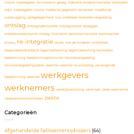
corona maatregelen
familierecht
gezag
indexatie kinderalimentatie
loonkosten
M&A
maatregelen corona
medische gegevens verwerken
noodfonds
overbrugging werkgelegenheid
now
onbelaste reiskostenvergoeding
ontslag
ontslagtijdensziekte
ontslagverbod
opzeggen
arbeidsovereenkomst ontslag
Overname
partneralimentatie
poortwachter
re-integratie
privacy
reizen met de kinderen
sinterklaas
slapenddienstverband
tegemoetkoming
tegemoetkoming loonkosten
toestemming
toestemmingsformulier
transitievergoeding
transitievergoedingziekte
vakantie
vakantie na scheiding
vervangende
werkgevers
toestemming vakantie
werknemers
werktijdverkorting
werkvloer
zieke werknemer
ziekte
ziekewerknemerontslaan
Categorieën
Afgehandelde faillissementsdossiers
(64)