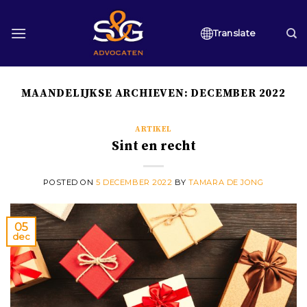
Skip
to
Translate
content
MAANDELIJKSE ARCHIEVEN:
DECEMBER 2022
ARTIKEL
Sint en recht
POSTED ON
5 DECEMBER 2022
BY
TAMARA DE JONG
05
dec