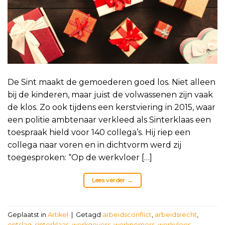
De Sint maakt de gemoederen goed los. Niet alleen
bij de kinderen, maar juist de volwassenen zijn vaak
de klos. Zo ook tijdens een kerstviering in 2015, waar
een politie ambtenaar verkleed als Sinterklaas een
toespraak hield voor 140 collega’s. Hij riep een
collega naar voren en in dichtvorm werd zij
toegesproken: “Op de werkvloer […]
Lees verder
→
Geplaatst in
Artikel
|
Getagd
arbeidsconflict
,
arbeidsrecht
,
ontslag
,
sinterklaas
,
werkgevers
,
werknemers
,
werkvloer