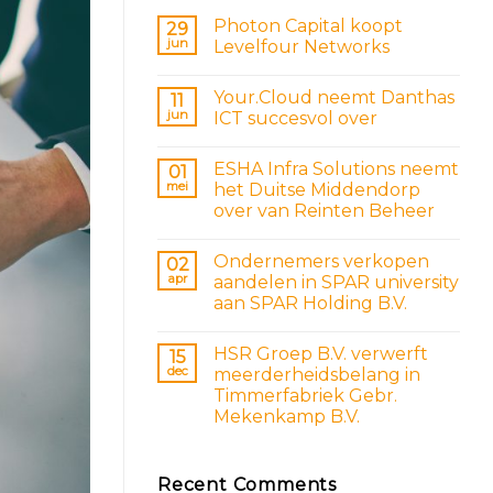
Photon Capital koopt
29
jun
Levelfour Networks
Your.Cloud neemt Danthas
11
jun
ICT succesvol over
ESHA Infra Solutions neemt
01
mei
het Duitse Middendorp
over van Reinten Beheer
Ondernemers verkopen
02
apr
aandelen in SPAR university
aan SPAR Holding B.V.
HSR Groep B.V. verwerft
15
dec
meerderheidsbelang in
Timmerfabriek Gebr.
Mekenkamp B.V.
Recent Comments