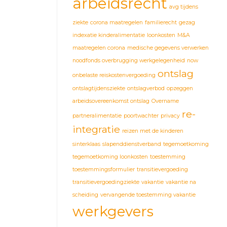
arbeidsrecht
avg tijdens
ziekte
corona maatregelen
familierecht
gezag
indexatie kinderalimentatie
loonkosten
M&A
maatregelen corona
medische gegevens verwerken
noodfonds overbrugging werkgelegenheid
now
ontslag
onbelaste reiskostenvergoeding
ontslagtijdensziekte
ontslagverbod
opzeggen
arbeidsovereenkomst ontslag
Overname
re-
partneralimentatie
poortwachter
privacy
integratie
reizen met de kinderen
sinterklaas
slapenddienstverband
tegemoetkoming
tegemoetkoming loonkosten
toestemming
toestemmingsformulier
transitievergoeding
transitievergoedingziekte
vakantie
vakantie na
scheiding
vervangende toestemming vakantie
werkgevers