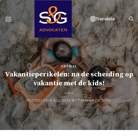
Skip
to
content
Translate
ARTIKEL
Vakantieperikelen: na de scheiding op
vakantie met de kids!
POSTED ON
8 JULI 2022
BY
TAMARA DE JONG