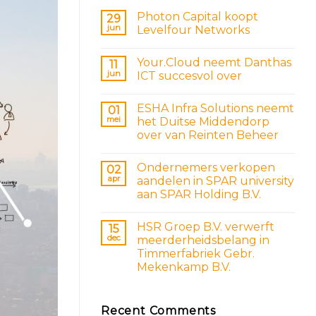
Photon Capital koopt
29
jun
Levelfour Networks
Your.Cloud neemt Danthas
11
jun
ICT succesvol over
ESHA Infra Solutions neemt
01
mei
het Duitse Middendorp
over van Reinten Beheer
Ondernemers verkopen
02
apr
aandelen in SPAR university
aan SPAR Holding B.V.
HSR Groep B.V. verwerft
15
dec
meerderheidsbelang in
Timmerfabriek Gebr.
Mekenkamp B.V.
Recent Comments