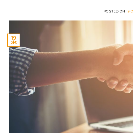
POSTED ON
19 
19
okt