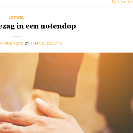
Laat een r
ARTIKEL
ezag in een notendop
OKTOBER 2018
BY
TAMARA DE JONG