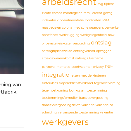
arbeidsrecht
avg tijdens
ziekte
corona maatregelen
familierecht
gezag
indexatie kinderalimentatie
loonkosten
M&A
maatregelen corona
medische gegevens verwerken
noodfonds overbrugging werkgelegenheid
now
ontslag
onbelaste reiskostenvergoeding
ontslagtijdensziekte
ontslagverbod
opzeggen
arbeidsovereenkomst ontslag
Overname
re-
partneralimentatie
poortwachter
privacy
integratie
reizen met de kinderen
sinterklaas
slapenddienstverband
tegemoetkoming
eming van
tegemoetkoming loonkosten
toestemming
fabrik.
toestemmingsformulier
transitievergoeding
transitievergoedingziekte
vakantie
vakantie na
scheiding
vervangende toestemming vakantie
werkgevers