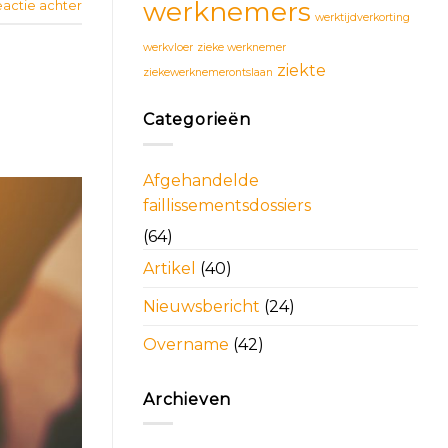
werknemers
eactie achter
werktijdverkorting
werkvloer
zieke werknemer
ziekte
ziekewerknemerontslaan
Categorieën
Afgehandelde
faillissementsdossiers
(64)
Artikel
(40)
Nieuwsbericht
(24)
Overname
(42)
Archieven