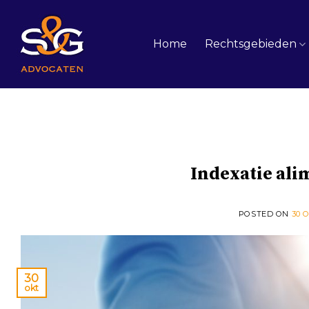
Skip
to
content
Home
Rechtsgebieden
Indexatie ali
POSTED ON
30 
30
okt