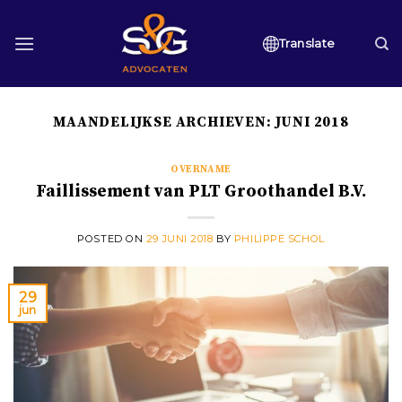
Skip
to
Translate
content
MAANDELIJKSE ARCHIEVEN:
JUNI 2018
OVERNAME
Faillissement van PLT Groothandel B.V.
POSTED ON
29 JUNI 2018
BY
PHILIPPE SCHOL
29
jun