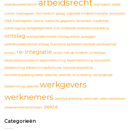
arbeidsrecht
arbeidsovereenkomst
avg tijdens ziekte
corona maatregelen
familierecht
gezag
indexatie kinderalimentatie
loonkosten
M&A
maatregelen corona
medische gegevens verwerken
noodfonds
overbrugging werkgelegenheid
now
onbelaste reiskostenvergoeding
ontslag
ontslagtijdensziekte
ontslagverbod
opzeggen
arbeidsovereenkomst ontslag
Overname
partneralimentatie
poortwachter
re-integratie
privacy
reizen met de kinderen
sinterklaas
slapenddienstverband
tegemoetkoming
tegemoetkoming loonkosten
toestemming
toestemmingsformulier
transitievergoeding
transitievergoedingziekte
vakantie
vakantie na scheiding
vervangende
werkgevers
toestemming vakantie
werknemers
werktijdverkorting
werkvloer
zieke werknemer
ziekte
ziekewerknemerontslaan
Categorieën