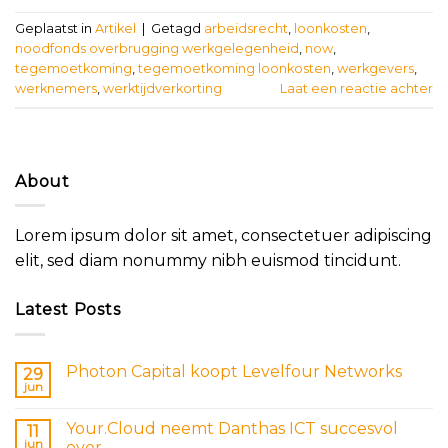
Geplaatst in
Artikel
|
Getagd
arbeidsrecht
,
loonkosten
,
noodfonds overbrugging werkgelegenheid
,
now
,
tegemoetkoming
,
tegemoetkoming loonkosten
,
werkgevers
,
werknemers
,
werktijdverkorting
Laat een reactie achter
About
Lorem ipsum dolor sit amet, consectetuer adipiscing
elit, sed diam nonummy nibh euismod tincidunt.
Latest Posts
Photon Capital koopt Levelfour Networks
29
jun
Your.Cloud neemt Danthas ICT succesvol
11
jun
over