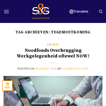
Skip
to
Translate
content
TAG ARCHIEVEN:
TEGEMOETKOMING
ARTIKEL
Noodfonds Overbrugging
Werkgelegenheid oftewel NOW!
POSTED ON
18 MAART 2020
BY
TAMARA DE JONG
18
mrt