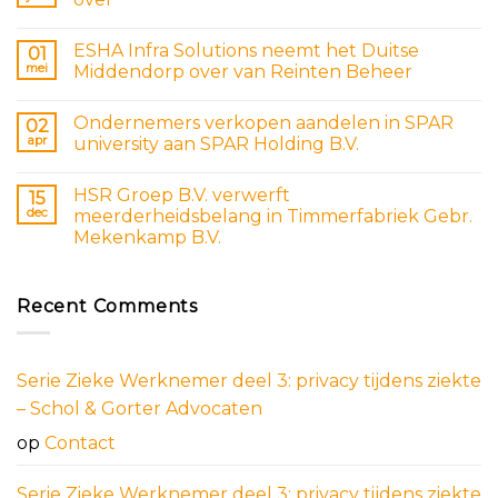
ESHA Infra Solutions neemt het Duitse
01
mei
Middendorp over van Reinten Beheer
Ondernemers verkopen aandelen in SPAR
02
apr
university aan SPAR Holding B.V.
HSR Groep B.V. verwerft
15
dec
meerderheidsbelang in Timmerfabriek Gebr.
Mekenkamp B.V.
Recent Comments
Serie Zieke Werknemer deel 3: privacy tijdens ziekte
– Schol & Gorter Advocaten
op
Contact
Serie Zieke Werknemer deel 3: privacy tijdens ziekte