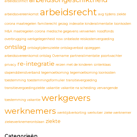
arbeidsconflict
arbeidsrecht
arbeidsovereenkomst
avg tijdens ziekte
corona maatregelen
familierecht
gezag
indexatie kinderalimentatie
loonkosten
M&A
maatregelen corona
medische gegevens verwerken
noodfonds
overbrugging werkgelegenheid
now
onbelaste reiskostenvergoeding
ontslag
ontslagtijdensziekte
ontslagverbod
opzeggen
arbeidsovereenkomst ontslag
Overname
partneralimentatie
poortwachter
re-integratie
privacy
reizen met de kinderen
sinterklaas
slapenddienstverband
tegemoetkoming
tegemoetkoming loonkosten
toestemming
toestemmingsformulier
transitievergoeding
transitievergoedingziekte
vakantie
vakantie na scheiding
vervangende
werkgevers
toestemming vakantie
werknemers
werktijdverkorting
werkvloer
zieke werknemer
ziekte
ziekewerknemerontslaan
Categorieën