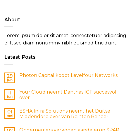
About
Lorem ipsum dolor sit amet, consectetuer adipiscing
elit, sed diam nonummy nibh euismod tincidunt.
Latest Posts
Photon Capital koopt Levelfour Networks
29
jun
Your.Cloud neemt Danthas ICT succesvol
11
jun
over
ESHA Infra Solutions neemt het Duitse
01
mei
Middendorp over van Reinten Beheer
Ondernemers verkopen aandelen in SPAR
02