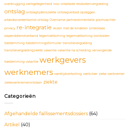
overbrugging werkgelegenheid
now
onbelaste reiskostenvergoeding
ontslag
ontslagtijdensziekte
ontslagverbod
opzeggen
arbeidsovereenkomst ontslag
Overname
partneralimentatie
poortwachter
re-integratie
privacy
reizen met de kinderen
sinterklaas
slapenddienstverband
tegemoetkoming
tegemoetkoming loonkosten
toestemming
toestemmingsformulier
transitievergoeding
transitievergoedingziekte
vakantie
vakantie na scheiding
vervangende
werkgevers
toestemming vakantie
werknemers
werktijdverkorting
werkvloer
zieke werknemer
ziekte
ziekewerknemerontslaan
Categorieën
Afgehandelde faillissementsdossiers
(64)
Artikel
(40)