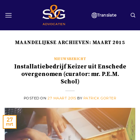
Skip
to
Translate
content
MAANDELIJKSE ARCHIEVEN:
MAART 2015
NIEUWSBERICHT
Installatiebedrijf Keizer uit Enschede
overgenomen (curator: mr. P.E.M.
Schol)
POSTED ON
27 MAART 2015
BY
PATRICK GORTER
27
mrt