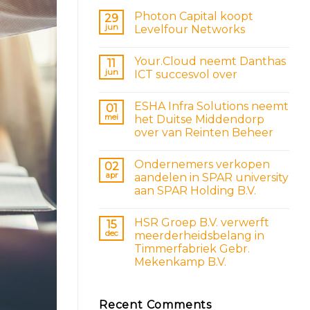
Photon Capital koopt
29
jun
Levelfour Networks
Your.Cloud neemt Danthas
11
jun
ICT succesvol over
ESHA Infra Solutions neemt
01
mei
het Duitse Middendorp
over van Reinten Beheer
Ondernemers verkopen
02
apr
aandelen in SPAR university
aan SPAR Holding B.V.
HSR Groep B.V. verwerft
15
dec
meerderheidsbelang in
Timmerfabriek Gebr.
Mekenkamp B.V.
Recent Comments