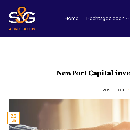
Skip
to
content
Home
Rechtsgebieden
NewPort Capital inve
POSTED ON
23
23
jun