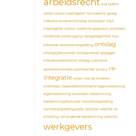
arbeidsrecht
avg tijdens
ziekte
corona maatregelen
familierecht
gezag
indexatie kinderalimentatie
loonkosten
M&A
maatregelen corona
medische gegevens verwerken
noodfonds overbrugging werkgelegenheid
now
ontslag
onbelaste reiskostenvergoeding
ontslagtijdensziekte
ontslagverbod
opzeggen
arbeidsovereenkomst ontslag
Overname
re-
partneralimentatie
poortwachter
privacy
integratie
reizen met de kinderen
sinterklaas
slapenddienstverband
tegemoetkoming
tegemoetkoming loonkosten
toestemming
toestemmingsformulier
transitievergoeding
transitievergoedingziekte
vakantie
vakantie na
scheiding
vervangende toestemming vakantie
werkgevers