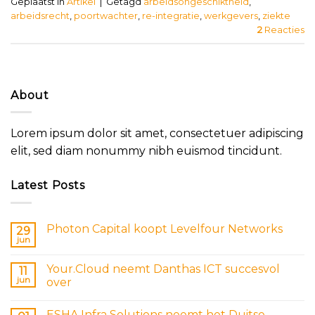
Geplaatst in
Artikel
|
Getagd
arbeidsongeschiktheid
,
arbeidsrecht
,
poortwachter
,
re-integratie
,
werkgevers
,
ziekte
2
Reacties
About
Lorem ipsum dolor sit amet, consectetuer adipiscing
elit, sed diam nonummy nibh euismod tincidunt.
Latest Posts
Photon Capital koopt Levelfour Networks
29
jun
Your.Cloud neemt Danthas ICT succesvol
11
jun
over
ESHA Infra Solutions neemt het Duitse