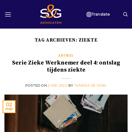
Skip
to
Translate
content
TAG ARCHIEVEN:
ZIEKTE
ARTIKEL
Serie Zieke Werknemer deel 4: ontslag
tijdens ziekte
POSTED ON
2 MEI 2022
BY
TAMARA DE JONG
02
mei