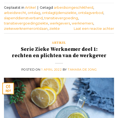
Geplaatst in
Artikel
|
Getagd
arbeidsongeschiktheid
,
arbeidsrecht
,
ontslag
,
ontslagtijdensziekte
,
ontslagverbod
,
slapenddienstverband
,
transitievergoeding
,
transitievergoedingziekte
,
werkgevers
,
werknemers
,
ziekewerknemerontslaan
,
ziekte
Laat een reactie achter
ARTIKEL
Serie Zieke Werknemer deel 1:
rechten en plichten van de werkgever
POSTED ON
1 APRIL 2022
BY
TAMARA DE JONG
01
apr