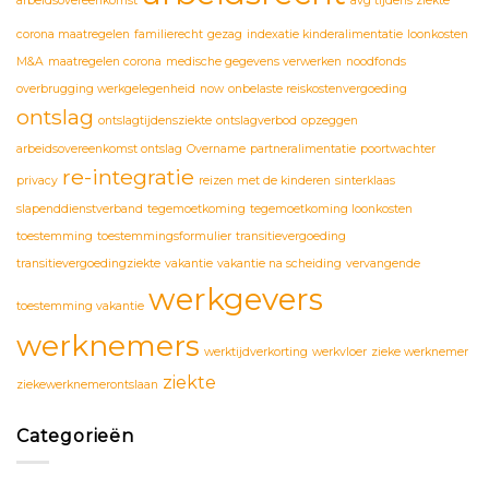
arbeidsovereenkomst
avg tijdens ziekte
corona maatregelen
familierecht
gezag
indexatie kinderalimentatie
loonkosten
M&A
maatregelen corona
medische gegevens verwerken
noodfonds
overbrugging werkgelegenheid
now
onbelaste reiskostenvergoeding
ontslag
ontslagtijdensziekte
ontslagverbod
opzeggen
arbeidsovereenkomst ontslag
Overname
partneralimentatie
poortwachter
re-integratie
privacy
reizen met de kinderen
sinterklaas
slapenddienstverband
tegemoetkoming
tegemoetkoming loonkosten
toestemming
toestemmingsformulier
transitievergoeding
transitievergoedingziekte
vakantie
vakantie na scheiding
vervangende
werkgevers
toestemming vakantie
werknemers
werktijdverkorting
werkvloer
zieke werknemer
ziekte
ziekewerknemerontslaan
Categorieën