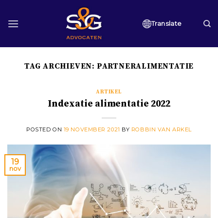
Skip
to
Translate
content
TAG ARCHIEVEN:
PARTNERALIMENTATIE
ARTIKEL
Indexatie alimentatie 2022
POSTED ON
19 NOVEMBER 2021
BY
ROBBIN VAN ARKEL
19
nov