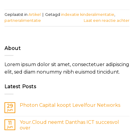
Geplaatst in
Artikel
|
Getagd
indexatie kinderalimentatie
,
partneralimentatie
Laat een reactie achter
About
Lorem ipsum dolor sit amet, consectetuer adipiscing
elit, sed diam nonummy nibh euismod tincidunt.
Latest Posts
Photon Capital koopt Levelfour Networks
29
jun
Your.Cloud neemt Danthas ICT succesvol
11
jun
over