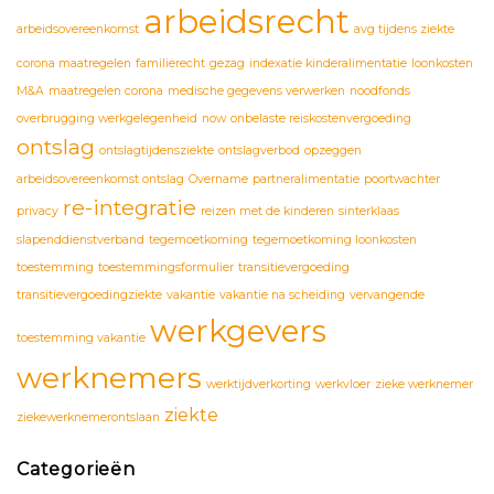
arbeidsrecht
arbeidsovereenkomst
avg tijdens ziekte
corona maatregelen
familierecht
gezag
indexatie kinderalimentatie
loonkosten
M&A
maatregelen corona
medische gegevens verwerken
noodfonds
overbrugging werkgelegenheid
now
onbelaste reiskostenvergoeding
ontslag
ontslagtijdensziekte
ontslagverbod
opzeggen
arbeidsovereenkomst ontslag
Overname
partneralimentatie
poortwachter
re-integratie
privacy
reizen met de kinderen
sinterklaas
slapenddienstverband
tegemoetkoming
tegemoetkoming loonkosten
toestemming
toestemmingsformulier
transitievergoeding
transitievergoedingziekte
vakantie
vakantie na scheiding
vervangende
werkgevers
toestemming vakantie
werknemers
werktijdverkorting
werkvloer
zieke werknemer
ziekte
ziekewerknemerontslaan
Categorieën