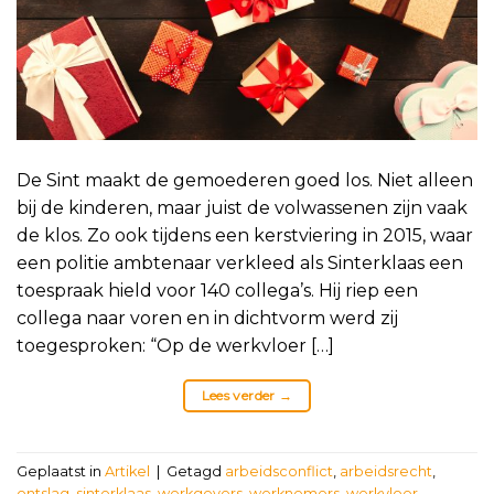
De Sint maakt de gemoederen goed los. Niet alleen
bij de kinderen, maar juist de volwassenen zijn vaak
de klos. Zo ook tijdens een kerstviering in 2015, waar
een politie ambtenaar verkleed als Sinterklaas een
toespraak hield voor 140 collega’s. Hij riep een
collega naar voren en in dichtvorm werd zij
toegesproken: “Op de werkvloer […]
Lees verder
→
Geplaatst in
Artikel
|
Getagd
arbeidsconflict
,
arbeidsrecht
,
ontslag
,
sinterklaas
,
werkgevers
,
werknemers
,
werkvloer