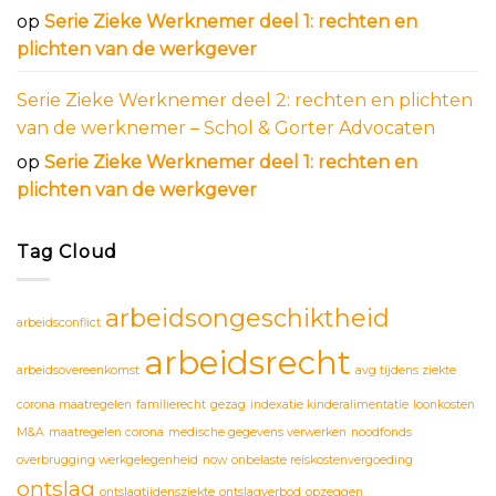
op
Serie Zieke Werknemer deel 1: rechten en
plichten van de werkgever
Serie Zieke Werknemer deel 2: rechten en plichten
van de werknemer – Schol & Gorter Advocaten
op
Serie Zieke Werknemer deel 1: rechten en
plichten van de werkgever
Tag Cloud
arbeidsongeschiktheid
arbeidsconflict
arbeidsrecht
arbeidsovereenkomst
avg tijdens ziekte
corona maatregelen
familierecht
gezag
indexatie kinderalimentatie
loonkosten
M&A
maatregelen corona
medische gegevens verwerken
noodfonds
overbrugging werkgelegenheid
now
onbelaste reiskostenvergoeding
ontslag
ontslagtijdensziekte
ontslagverbod
opzeggen