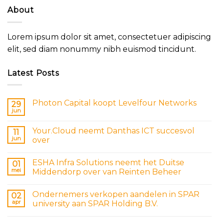
About
Lorem ipsum dolor sit amet, consectetuer adipiscing
elit, sed diam nonummy nibh euismod tincidunt.
Latest Posts
Photon Capital koopt Levelfour Networks
29
jun
Your.Cloud neemt Danthas ICT succesvol
11
jun
over
ESHA Infra Solutions neemt het Duitse
01
mei
Middendorp over van Reinten Beheer
Ondernemers verkopen aandelen in SPAR
02
apr
university aan SPAR Holding B.V.