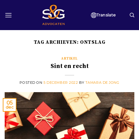
Skip
to
Translate
content
TAG ARCHIEVEN:
ONTSLAG
ARTIKEL
Sint en recht
POSTED ON
5 DECEMBER 2022
BY
TAMARA DE JONG
05
dec