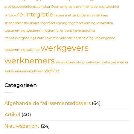
arbeidsovereenkomst ontslag
Overname
partneralimentatie
poortwachter
re-integratie
privacy
reizen met de kinderen
sinterklaas
slapenddienstverband
tegemoetkoming
tegemoetkoming loonkosten
toestemming
toestemmingsformulier
transitievergoeding
transitievergoedingziekte
vakantie
vakantie na scheiding
vervangende
werkgevers
toestemming vakantie
werknemers
werktijdverkorting
werkvloer
zieke werknemer
ziekte
ziekewerknemerontslaan
Categorieën
Afgehandelde faillissementsdossiers
(64)
Artikel
(40)
Nieuwsbericht
(24)