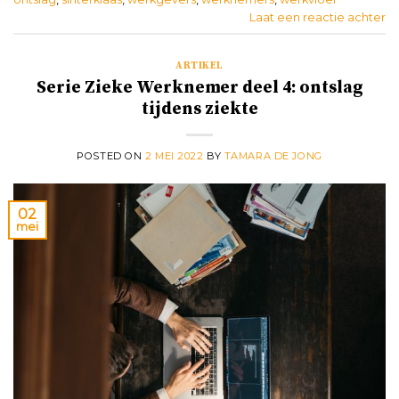
Laat een reactie achter
ARTIKEL
Serie Zieke Werknemer deel 4: ontslag
tijdens ziekte
POSTED ON
2 MEI 2022
BY
TAMARA DE JONG
02
mei