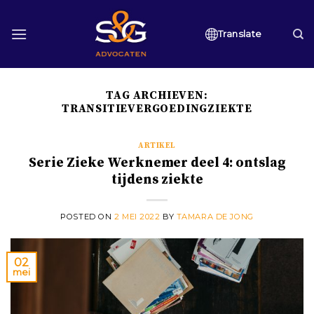
Skip
to
Translate
content
TAG ARCHIEVEN:
TRANSITIEVERGOEDINGZIEKTE
ARTIKEL
Serie Zieke Werknemer deel 4: ontslag
tijdens ziekte
POSTED ON
2 MEI 2022
BY
TAMARA DE JONG
02
mei