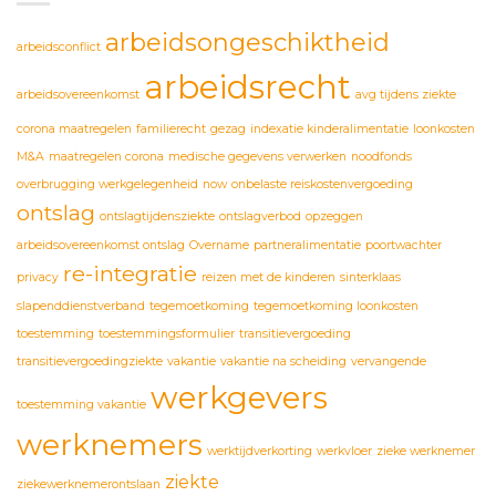
arbeidsongeschiktheid
arbeidsconflict
arbeidsrecht
arbeidsovereenkomst
avg tijdens ziekte
corona maatregelen
familierecht
gezag
indexatie kinderalimentatie
loonkosten
M&A
maatregelen corona
medische gegevens verwerken
noodfonds
overbrugging werkgelegenheid
now
onbelaste reiskostenvergoeding
ontslag
ontslagtijdensziekte
ontslagverbod
opzeggen
arbeidsovereenkomst ontslag
Overname
partneralimentatie
poortwachter
re-integratie
privacy
reizen met de kinderen
sinterklaas
slapenddienstverband
tegemoetkoming
tegemoetkoming loonkosten
toestemming
toestemmingsformulier
transitievergoeding
transitievergoedingziekte
vakantie
vakantie na scheiding
vervangende
werkgevers
toestemming vakantie
werknemers
werktijdverkorting
werkvloer
zieke werknemer
ziekte
ziekewerknemerontslaan