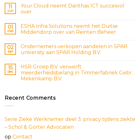
Your.Cloud neemt Danthas ICT succesvol
11
jun
over
ESHA Infra Solutions neemt het Duitse
01
mei
Middendorp over van Reinten Beheer
Ondernemers verkopen aandelen in SPAR
02
apr
university aan SPAR Holding B.V.
HSR Groep B.V. verwerft
15
dec
meerderheidsbelang in Timmerfabriek Gebr.
Mekenkamp B.V.
Recent Comments
Serie Zieke Werknemer deel 3: privacy tijdens ziekte
– Schol & Gorter Advocaten
op
Contact