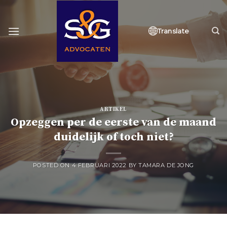
Skip
to
content
Translate
ARTIKEL
Opzeggen per de eerste van de maand
duidelijk of toch niet?
POSTED ON
4 FEBRUARI 2022
BY
TAMARA DE JONG