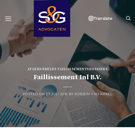
Skip
to
content
Translate
AFGEHANDELDE FAILLISSEMENTSDOSSIERS
Faillissement Inl B.V.
POSTED ON
27 JULI 2016
BY
ROBBIN VAN ARKEL