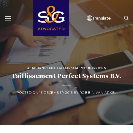
Skip
to
content
Translate
AFGEHANDELDE FAILLISSEMENTSDOSSIERS
Faillissement Perfect Systems B.V.
POSTED ON
16 DECEMBER 2015
BY
ROBBIN VAN ARKEL