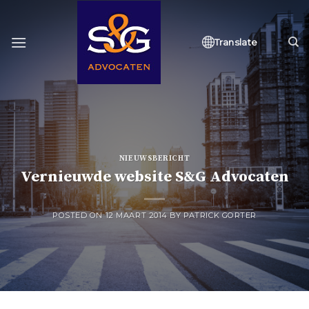
Skip
to
content
Translate
NIEUWSBERICHT
Vernieuwde website S&G Advocaten
POSTED ON
12 MAART 2014
BY
PATRICK GORTER