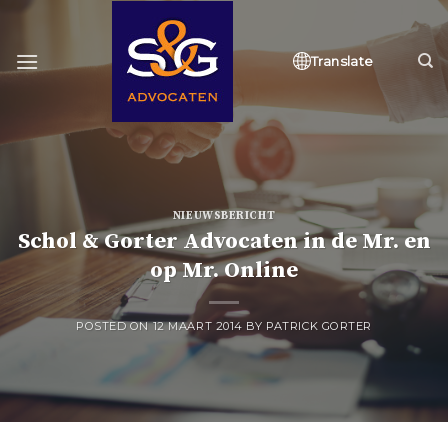
Skip
to
content
Translate
NIEUWSBERICHT
Schol & Gorter Advocaten in de Mr. en
op Mr. Online
POSTED ON
12 MAART 2014
BY
PATRICK GORTER