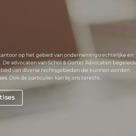
 kantoor op het gebied van ondernemingsrechtelijke en
g. De advocaten van Schol & Gorter Advocaten begeleid
ebied van diverse rechtsgebieden die kunnen worden
es. Ook de particulier kan bij ons terecht.
tises