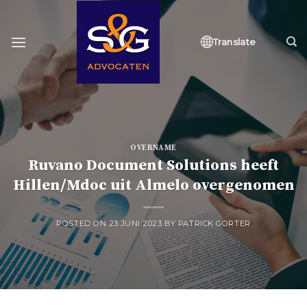
Skip
to
content
Translate
OVERNAME
Ruvano Document Solutions heeft
Hillen/Mdoc uit Almelo overgenomen
POSTED ON
23 JUNI 2023
BY
PATRICK GORTER