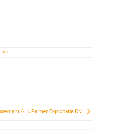
e
link
.
lissement A.H. Reimer Exploitatie B.V.