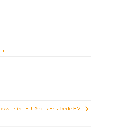
e
link
.
ouwbedrijf H.J. Assink Enschede B.V.