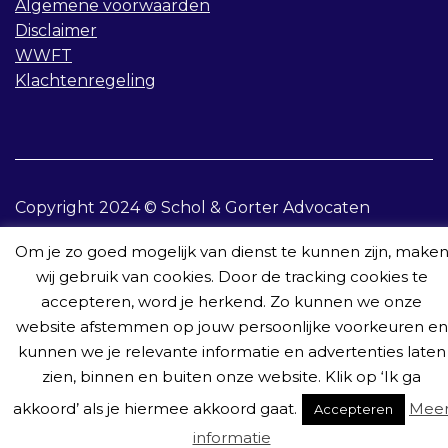
Algemene voorwaarden
Disclaimer
WWFT
Klachtenregeling
Copyright 2024 © Schol & Gorter Advocaten
Om je zo goed mogelijk van dienst te kunnen zijn, make
wij gebruik van cookies. Door de tracking cookies te
accepteren, word je herkend. Zo kunnen we onze
website afstemmen op jouw persoonlijke voorkeuren en
Home
Rechtsgebieden
Publicaties
Team
Contact
kunnen we je relevante informatie en advertenties laten
zien, binnen en buiten onze website. Klik op ‘Ik ga
akkoord’ als je hiermee akkoord gaat.
Mee
Accepteren
informatie