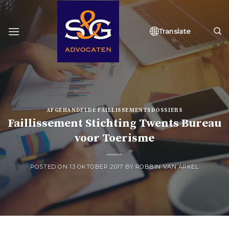
Skip
to
content
Translate
AFGEHANDELDE FAILLISSEMENTSDOSSIERS
Faillissement Stichting Twents Bureau
voor Toerisme
POSTED ON
13 OKTOBER 2017
BY
ROBBIN VAN ARKEL