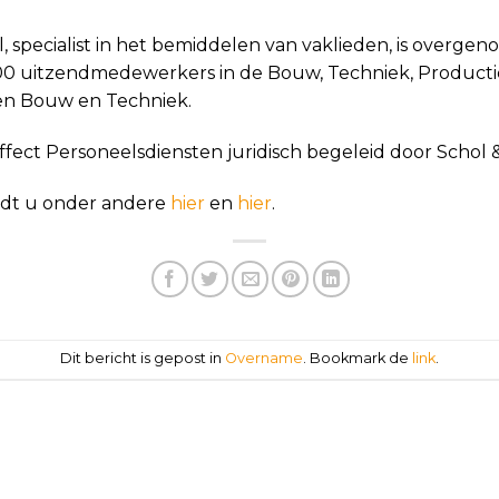
l, specialist in het bemiddelen van vaklieden, is over
00 uitzendmedewerkers in de Bouw, Techniek, Productie
ren Bouw en Techniek.
ffect Personeelsdiensten juridisch begeleid door Schol
indt u onder andere
hier
en
hier
.
Dit bericht is gepost in
Overname
. Bookmark de
link
.