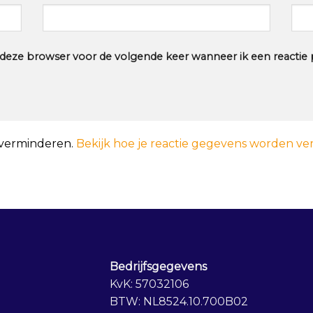
n deze browser voor de volgende keer wanneer ik een reactie p
 verminderen.
Bekijk hoe je reactie gegevens worden ve
Bedrijfsgegevens
KvK: 57032106
BTW: NL8524.10.700B02