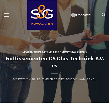
Skip
to
content
Translate
AFGEHANDELDE FAILLISSEMENTSDOSSIERS
Faillissementen GS Glas-Techniek B.V.
cs
POSTED ON
28 NOVEMBER 2016
BY
ROBBIN VAN ARKEL