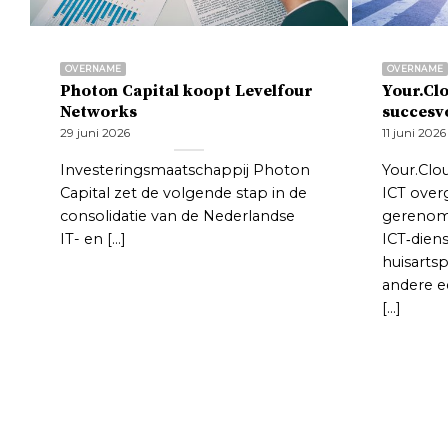
OVERNAME
OVERNAME
Photon Capital koopt Levelfour
Your.Cl
Networks
succesv
29 juni 2026
11 juni 2026
Investeringsmaatschappij Photon
Your.Clo
Capital zet de volgende stap in de
ICT ove
consolidatie van de Nederlandse
gereno
IT- en [...]
ICT‑dien
huisarts
andere ee
[...]