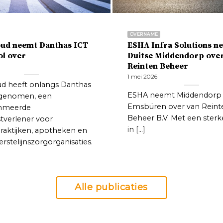
OVERNAME
oud neemt Danthas ICT
ESHA Infra Solutions n
ol over
Duitse Middendorp ove
Reinten Beheer
1 mei 2026
ud heeft onlangs Danthas
ESHA neemt Middendorp 
rgenomen, een
Emsbüren over van Reint
mmeerde
Beheer B.V. Met een sterke
stverlener voor
in [...]
praktijken, apotheken en
rstelijnszorgorganisaties.
Alle publicaties